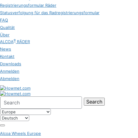
Registrierungsformular Räder
Statusverfolgung für das Radregistrierungsformular
FAQ
Qualität
Über
®
ALCOA
RÄDER
News
Kontakt
Downloads
Anmelden
Abmelden
Search
for:
Alcoa Wheels Europe