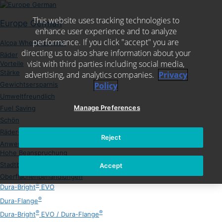
Skip
to
This website uses tracking technologies to
content
Europe German
enhance user experience and to analyze
performance. If you click "accept" you are
Alcoa Wheels Europe
directing us to also share information about your
Räder
visit with third parties including social media,
Vorteile
Stärke
advertising, and analytics companies.
Privacy
Gewichtsersparnis
Policy
Umweltfreundlich
Manage Preferences
Fuel Saving
Schön
Räder-Sortiment
Reject
Anwendungen
Hohe Beanspruchung
Stadtbus, Überlandbus und Reisebus
Accept
Oberflächenbehandlungen
®
Dura-Bright
EVO
®
Dura-Flange
®
®
Dura-Bright
EVO / Dura-Flange