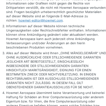
Informationen oder Grafiken nicht gegen die Rechte von
Drittparteien verstößt, die nicht mit Howmet Aerospace verbunden
sind. Fragen bezüglich urheberrechtlich geschützter Materialien
auf dieser Website sind an folgende E-Mail-Adresse zu
richten:
howmet-editor@howmet.com
.
Informationen auf dieser Website können technische
Ungenauigkeiten oder Rechtschreibfehler enthalten. Informationen
können ohne Ankündigung geändert oder aktualisiert werden.
Howmet Aerospace kann auch jederzeit ohne Ankündigung
Verbesserungen und/oder Änderungen an den hierin
beschriebenen Produkten vornehmen.
Alles auf dieser Website wird Ihnen „OHNE MÄNGELGEWÄHR“ UND
OHNE AUSDRÜCKLICHE ODER STILLSCHWEIGENDE GARANTIEN
JEGLICHER ART BEREITGESTELLT, EINSCHLIESSLICH
INSBESONDERE DER STILLSCHWEIGENDEN GARANTIEN
HINSICHTLICH MARKTGÄNGIGKEIT, EIGNUNG FÜR EINEN
BESTIMMTEN ZWECK ODER NICHTVERLETZUNG. IN EINIGEN
RECHTSRÄUMEN IST DER AUSSCHLUSS STILLSCHWEIGENDER
GARANTIEN NICHT ZULÄSSIG. IN DIESEM FALL GILT
OBENSTEHENDER GARANTIEAUSSCHLUSS FÜR SIE NICHT.
Howmet Aerospace übernimmt keine Verantwortung und keinerlei
Haftung für Schäden an Ihrer Computerausrüstung oder anderem
Eigentum bzw. für Viren, die Ihre Computerausrüstung oder
anderes Eigentum befallen können, wenn solche Schäden bzw.