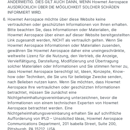
ANDERWEITIG. DIES GILT AUCH DANN, WENN Howmet Aerospace
AUSDRÜCKLICH ÜBER DIE MÖGLICHKEIT SOLCHER SCHÄDEN
INFORMIERT WIRD.
Howmet Aerospace möchte über diese Website keine
vertraulichen oder geschützten Informationen von Ihnen erhalten.
Bitte beachten Sie, dass Informationen oder Materialien, die
Howmet Aerospace über einen auf dieser Website bereitgestellten
Link zugesandt werden, NICHT als vertraulich gelten. Wenn Sie
Howmet Aerospace Informationen oder Materialien zusenden,
gewähren Sie Howmet Aerospace daher eine uneingeschränkte,
weltweite Lizenz für die Nutzung, den Vertrieb, die Anzeige,
Vervielfältigung, Darstellung, Modifizierung und Übertragung
solcher Materialien oder Informationen und Sie stimmen ferner zu,
dass Howmet Aerospace berechtigt ist, Ideen, Konzepte, Know-
how oder Techniken, die Sie uns für beliebige Zwecke senden,
nach Belieben nutzen kann. Wenn Sie möchten, dass Howmet
Aerospace Ihre vertraulichen oder geschützten Informationen
betrachtet, müssen Sie zunächst eine
Nichtgeheimhaltungsvereinbarung unterzeichnen, bevor die
Informationen von einem technischen Experten von Howmet
Aerospace betrachtet werden. Eine
Nichtgeheimhaltungsvereinbarung erhalten Sie auf schriftliche
Aufforderung von IPLD – Unsolicited Ideas, Howmet Aerospace
Communications Department, 201 Isabella Street, Suite 200,
Pittsburgh, PA 15212, USA.