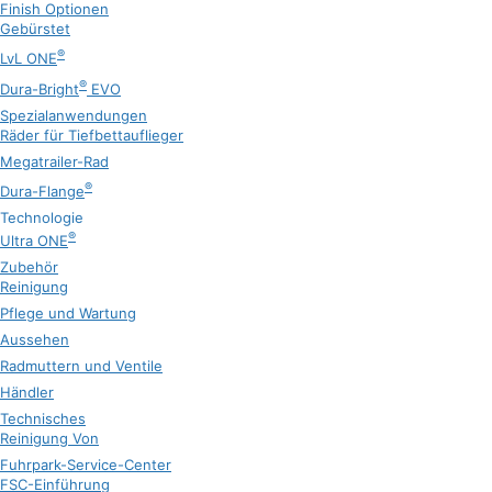
Finish Optionen
Gebürstet
®
LvL ONE
®
Dura-Bright
EVO
Spezialanwendungen
Räder für Tiefbettauflieger
Megatrailer-Rad
®
Dura-Flange
Technologie
®
Ultra ONE
Zubehör
Reinigung
Pflege und Wartung
Aussehen
Radmuttern und Ventile
Händler
Technisches
Reinigung Von
Fuhrpark-Service-Center
FSC-Einführung