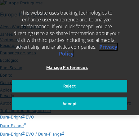
Skip
to
This website uses tracking technologies to
content
Europe Portuguese
enhance user experience and to analyze
performance. If you click "accept" you are
Alcoa Wheels Europa
directing us to also share information about your
Jantes
visit with third parties including social media,
Vantagens
Resistência
advertising, and analytics companies.
Privacy
Poupança de peso
Policy
Ecológico
Manage Preferences
Fuel Saving
Bonito
Gama de Jantes
Reject
Aplicações
Pesado
Autocarro urbano, de médio e longo curso intercidades e autocarro
Accept
Tratamentos de superfície
®
Dura-Bright
EVO
®
Dura-Flange
®
®
Dura-Bright
EVO / Dura-Flange