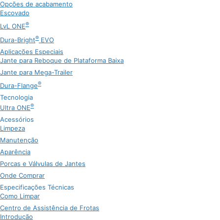
Opções de acabamento
Escovado
®
LvL ONE
®
Dura-Bright
EVO
Aplicações Especiais
Jante para Reboque de Plataforma Baixa
Jante para Mega-Trailer
®
Dura-Flange
Tecnologia
®
Ultra ONE
Acessórios
Limpeza
Manutenção
Aparência
Porcas e Válvulas de Jantes
Onde Comprar
Especificações Técnicas
Como Limpar
Centro de Assistência de Frotas
Introdução