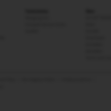
Technisches
Über
®
Reinigung Von
ALCOA
RÄDE
Fuhrpark-Service-Center
News
Qualität
Kontakt
ile
Downloads
Anmelden
Abmelden
Terms and Con
net Policy
Die Integrity-Hotline
Inhaltsverzeichnis
om