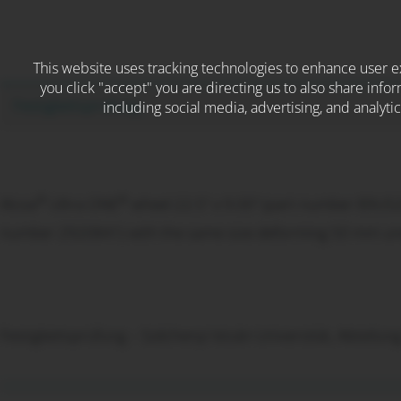
This website uses tracking technologies to enhance user e
you click "accept" you are directing us to also share infor
Skip
F
Festigkeitsprüfung
including social media, advertising, and analyt
to
content
®
®
Alcoa
Ultra ONE
wheel 22.5” x 9.00” (part number 89U5
number 2920841) with the same size deforming 50 mm und
Festigkeitsprüfung – Széchenyi István Universität, Abteil