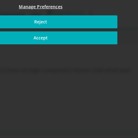
Manage Preferences
Technisches
Über
Reject
ng
Accept
4 times stronger compared to Maxion steel wheel (part