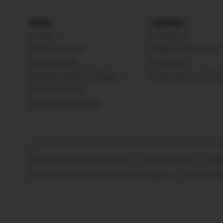
Räder
Zubehör
Vorteile
Reinigung
Räder-Sortiment
Pflege und Wartung
Anwendungen
Aussehen
Oberflächenbehandlungen
Radmuttern und Vent
Finish Optionen
Spezialanwendungen
Online-Datenschutzerklärung
Cookie Settings
Inter
Urheberrecht © 2026 Howmet Aerospace
Howmet.c