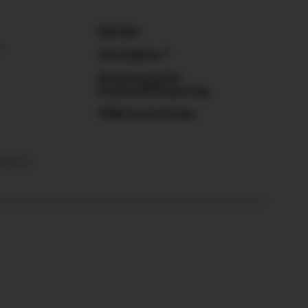
Händler
R
Calculighter™
Berechnung der
Kraftstoffeinsparung
TPMS Ventil Finder
ditions