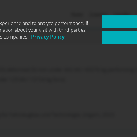
Räder
Zubehör
Händler
xperience and to analyze performance. If
mation about your visit with third parties
estigkeitsprüfu
ics companies.
Privacy Policy
20) deformed 50 mm under 442 kN / 45076 kg performing 3.
er 129 kN / 13154 kg force.
ung für Fahrzeugbau und Technologie, Ungarn, 2023