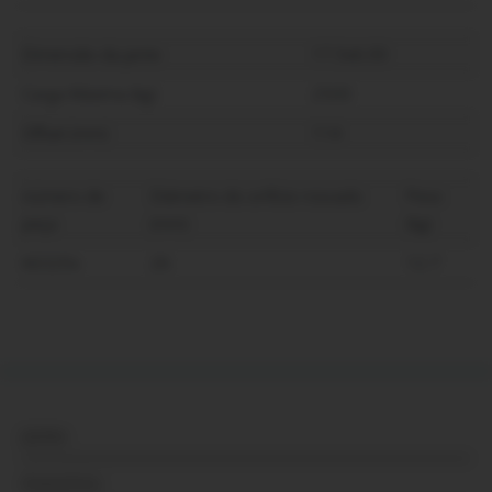
Dimensão da jante
17.5x6.00
Carga Máxima (kg)
2500
Offset (mm)
114
número de
Diâmetro do orifício roscado
Peso
peça
(mm)
(kg)
66320x
26
12.7
Jantes
Acessórios