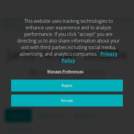
This website uses tracking technologies to
Skip
®
Jantes
. . .
Jante Alcoa
66320x
enhance user experience and to analyze
to
performance. If you click "accept" you are
content
directing us to also share information about your
®
visit with third parties including social media,
Jante Alcoa
66320x
advertising, and analytics companies.
Privacy
Policy
Manage Preferences
17.5x6.00, 114 Offset (mm)
Reject
Para Reboques
Accept
Detalhes
Acabamentos
Acessórios
Downloads