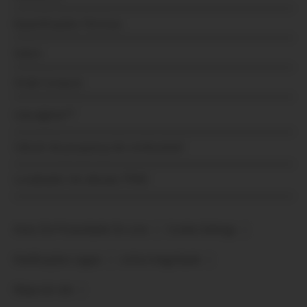
Especificações Técnicas
Sobre
Onde Comprar
Calculighter™
Cálculo de poupança de combustível
Localizador de válvulas TPMS
Aviso De Privacidade On-Line
Cookie Settings
Notificações Legais
Linha Integridade
Mapa do site