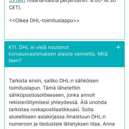
531841
maanantaista perjantaihin: 8.00-16.30
CET).
<<Oikea DHL-toimituslappu>>
K11. DHL ei vielä noutanut
korvausvaatimuksen alaista vannetta. Mitä
teen?
Tarkista ensin, saitko DHL:n sähköisen
toimituslapun. Tämä lähetettiin
sähköpostiosoitteeseen, jonka annoit
rekisteröitymisesi yhteydessä. Älä unohda
tarkistaa roskapostilaatikkoasi. Soita
alueelliseen asiakirjassa ilmaistuun DHL:n
numeroon ja tiedustele lähetyksen tilaa. Anna