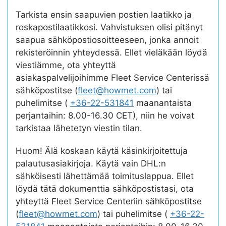
Tarkista ensin saapuvien postien laatikko ja
roskapostilaatikkosi. Vahvistuksen olisi pitänyt
saapua sähköpostiosoitteeseen, jonka annoit
rekisteröinnin yhteydessä. Ellet vieläkään löydä
viestiämme, ota yhteyttä
asiakaspalvelijoihimme Fleet Service Centerissä
sähköpostitse (
fleet@howmet.com
) tai
puhelimitse (
+36-22-531841
maanantaista
perjantaihin: 8.00-16.30 CET), niin he voivat
tarkistaa lähetetyn viestin tilan.
Huom! Älä koskaan käytä käsinkirjoitettuja
palautusasiakirjoja. Käytä vain DHL:n
sähköisesti lähettämää toimituslappua. Ellet
löydä tätä dokumenttia sähköpostistasi, ota
yhteyttä Fleet Service Centeriin sähköpostitse
(
fleet@howmet.com
) tai puhelimitse (
+36-22-