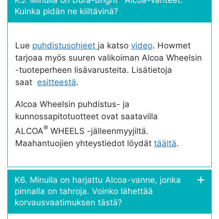
Kuinka pidän ne kiiltävinä?
Lue
puhdistusohjeet
ja katso
video
. Howmet
tarjoaa myös suuren valikoiman Alcoa Wheelsin
-tuoteperheen lisävarusteita. Lisätietoja
saat
esitteestä
.
Alcoa Wheelsin puhdistus- ja
kunnossapitotuotteet ovat saatavilla
®
ALCOA
WHEELS -jälleenmyyjiltä.
Maahantuojien yhteystiedot löydät
täältä
.
K6. Minulla on harjattu Alcoa-vanne, jonka
pinnalla on tahroja. Voinko lähettää
korvausvaatimuksen tästä?