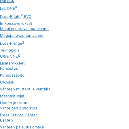
Harjattu
®
LvL ONE
®
Dura-Bright
EVO
Erikoissovellukset
Matalan perävaunun vanne
Megaperävaunun vanne
®
Dura-Flange
Teknologia
®
Ultra ONE
Lisätarvikkeet
Puhdistus
Kunnossapito
Ulkoasu
Vanteen mutterit ja venttiilit
Maahantuojat
Huolto ja takuu
Vanteiden puhdistus
Fleet Service Center
Esittely
Vanteen palautuslomake