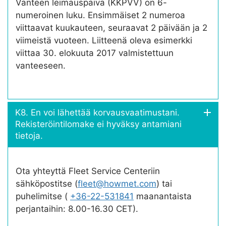
Vanteen leimauspäivä (KKPVV) on 6-
numeroinen luku. Ensimmäiset 2 numeroa
viittaavat kuukauteen, seuraavat 2 päivään ja 2
viimeistä vuoteen. Liitteenä oleva esimerkki
viittaa 30. elokuuta 2017 valmistettuun
vanteeseen.
K8. En voi lähettää korvausvaatimustani.
Rekisteröintilomake ei hyväksy antamiani
tietoja.
Ota yhteyttä Fleet Service Centeriin
sähköpostitse (
fleet@howmet.com
) tai
puhelimitse (
+36-22-531841
maanantaista
perjantaihin: 8.00-16.30 CET).