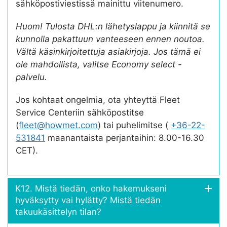
sähköpostiviestissä mainittu viitenumero.
Huom! Tulosta DHL:n lähetyslappu ja kiinnitä se
kunnolla pakattuun vanteeseen ennen noutoa.
Vältä käsinkirjoitettuja asiakirjoja. Jos tämä ei
ole mahdollista, valitse Economy select -
palvelu.
Jos kohtaat ongelmia, ota yhteyttä Fleet
Service Centeriin sähköpostitse
(
fleet@howmet.com
) tai puhelimitse (
+36-22-
531841
maanantaista perjantaihin: 8.00-16.30
CET).
K12. Mistä tiedän, onko hakemukseni
hyväksytty vai hylätty? Mistä tiedän
takuukäsittelyn tilan?