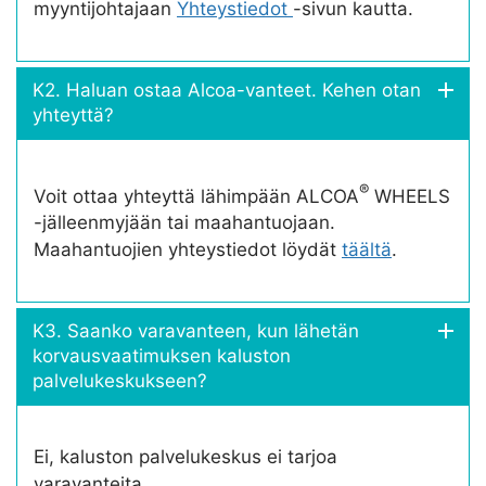
myyntijohtajaan
Yhteystiedot
-sivun kautta.
K2. Haluan ostaa Alcoa-vanteet. Kehen otan
yhteyttä?
®
Voit ottaa yhteyttä lähimpään ALCOA
WHEELS
-jälleenmyjään tai maahantuojaan.
Maahantuojien yhteystiedot löydät
täältä
.
K3. Saanko varavanteen, kun lähetän
korvausvaatimuksen kaluston
palvelukeskukseen?
Ei, kaluston palvelukeskus ei tarjoa
varavanteita.