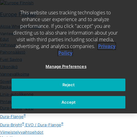
Skip
to
This website uses tracking technologies to
content
Europe Finnish
enhance user experience and to analyze
performance. If you click "accept" you are
Alcoa Wheels Europe
directing us to also share information about your
Vanteet
visit with third parties including social media,
Edut
Vahvuus
advertising, and analytics companies.
Privacy
Painonsäästö
Policy
Fuel Saving
Manage Preferences
Ulkonäkö
Vannevalikoima
Sovellukset
Reject
Raskaat kuorma-autot ja perävaunut
Linja-autoliikenne
Pintakäsittelyt
Accept
®
Dura-Bright
EVO
®
Dura-Flange
®
®
Dura-Bright
EVO / Dura-Flange
Viimeistelyvaihtoehdot