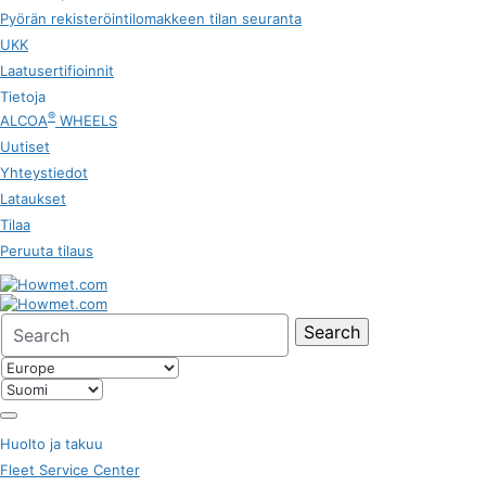
Pyörän rekisteröintilomakkeen tilan seuranta
UKK
Laatusertifioinnit
Tietoja
®
ALCOA
WHEELS
Uutiset
Yhteystiedot
Lataukset
Tilaa
Peruuta tilaus
Search
for:
Huolto ja takuu
Fleet Service Center