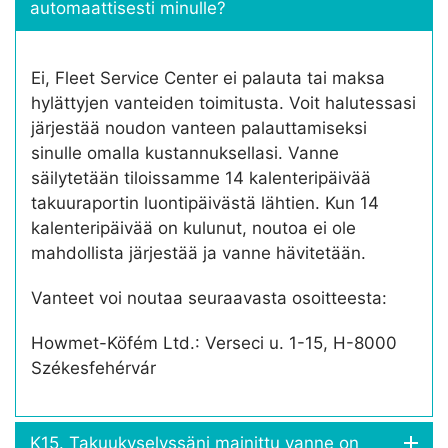
automaattisesti minulle?
Ei, Fleet Service Center ei palauta tai maksa
hylättyjen vanteiden toimitusta. Voit halutessasi
järjestää noudon vanteen palauttamiseksi
sinulle omalla kustannuksellasi. Vanne
säilytetään tiloissamme 14 kalenteripäivää
takuuraportin luontipäivästä lähtien. Kun 14
kalenteripäivää on kulunut, noutoa ei ole
mahdollista järjestää ja vanne hävitetään.
Vanteet voi noutaa seuraavasta osoitteesta:
Howmet-Köfém Ltd.: Verseci u. 1-15, H-8000
Székesfehérvár
K15. Takuukyselyssäni mainittu vanne on