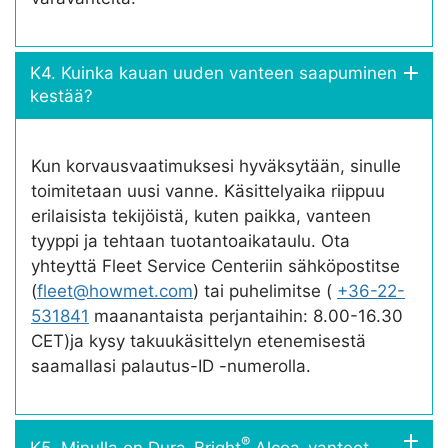
K4. Kuinka kauan uuden vanteen saapuminen
kestää?
Kun korvausvaatimuksesi hyväksytään, sinulle
toimitetaan uusi vanne. Käsittelyaika riippuu
erilaisista tekijöistä, kuten paikka, vanteen
tyyppi ja tehtaan tuotantoaikataulu. Ota
yhteyttä Fleet Service Centeriin sähköpostitse
(
fleet@howmet.com
) tai puhelimitse (
+36-22-
531841
maanantaista perjantaihin: 8.00-16.30
CET)ja kysy takuukäsittelyn etenemisestä
saamallasi palautus-ID -numerolla.
®
K5. Minulla on Dura-Bright
Alcoa-vanteet.