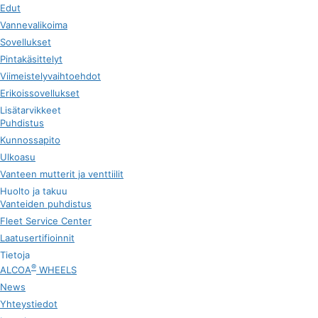
Edut
Vannevalikoima
Sovellukset
Pintakäsittelyt
Viimeistelyvaihtoehdot
Erikoissovellukset
Lisätarvikkeet
Puhdistus
Kunnossapito
Ulkoasu
Vanteen mutterit ja venttiilit
Huolto ja takuu
Vanteiden puhdistus
Fleet Service Center
Laatusertifioinnit
Tietoja
®
ALCOA
WHEELS
News
Yhteystiedot