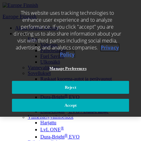
Skip
to
This website uses tracking technologies to
content
Europe Finnish
enhance user experience and to analyze
performance. If you click "accept" you are
Alcoa Wheels Europe
directing us to also share information about your
Vanteet
Edut
visit with third parties including social media,
Vahvuus
advertising, and analytics companies.
Privacy
Painonsäästö
Policy
Fuel Saving
Ulkonäkö
Vannevalikoima
Manage Preferences
Sovellukset
Raskaat kuorma-autot ja perävaunut
Linja-autoliikenne
Reject
Pintakäsittelyt
®
Dura-Bright
EVO
®
Dura-Flange
Accept
®
®
Dura-Bright
EVO / Dura-Flange
Viimeistelyvaihtoehdot
Harjattu
®
LvL ONE
®
Dura-Bright
EVO