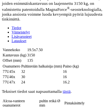
joiden enimmäiskantavuus on laajennettu 3150 kg, on
®
valmistettu patentoidulla MagnaForce
-seosteknologialla,
jonka ansiosta voimme luoda kevyempiä pyöriä lujuudesta
tinkimättä.
Tiedot
Viimeistelyt
Lisävarusteet
Lataukset
Vannekoko
19.5x7.50
Kantavuus (kg)
3150
Offset (mm)
135
Osanumero
Pultinreiän halkaisija (mm)
Paino (kg)
77U45x
32
16
77U46x
30
16
77U47x
24
16.2
Tekniset tiedot saat napsauttamalla
tästä
.
Alcoa-vanteen
pultin reikä Ø
Pintakäsittely
osanumerot
mm