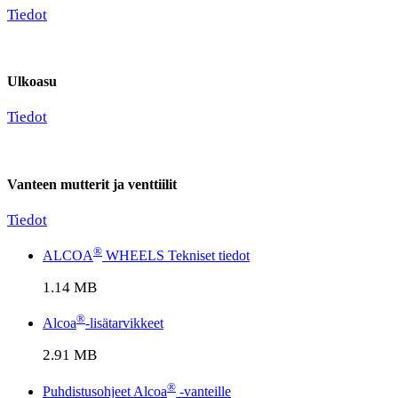
Tiedot
Ulkoasu
Tiedot
Vanteen mutterit ja venttiilit
Tiedot
®
ALCOA
WHEELS Tekniset tiedot
1.14 MB
®
Alcoa
-lisätarvikkeet
2.91 MB
®
Puhdistusohjeet Alcoa
-vanteille